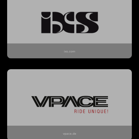
ixs.com
vpace.de