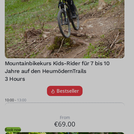
Mountainbikekurs Kids-Rider für 7 bis 10
Jahre auf den HeumödernTrails
3 Hours
Bestseller
10:00
-
13:00
From
€69.00
Book now