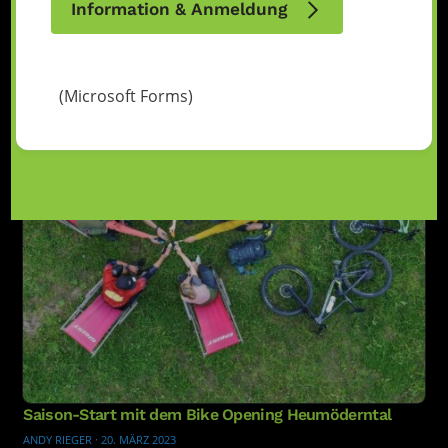
Information & Anmeldung
(Microsoft Forms)
Saison-Start mit dem Bike Opening Heumöderntal
ANDY RIEGER
·
20. MÄRZ 2023