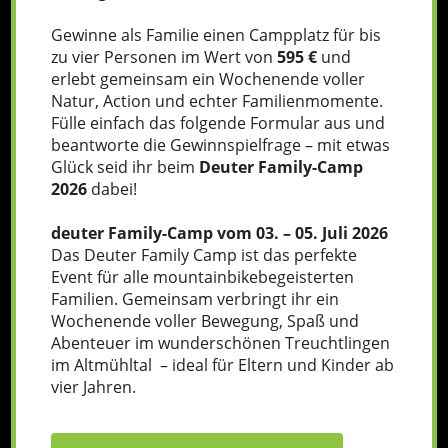
Gewinne als Familie einen Campplatz für bis
zu vier Personen im Wert von
595 €
und
erlebt gemeinsam ein Wochenende voller
Natur, Action und echter Familienmomente.
Fülle einfach das folgende Formular aus und
beantworte die Gewinnspielfrage – mit etwas
Glück seid ihr beim
Deuter Family-Camp
2026
dabei!
deuter Family-Camp vom 03. – 05. Juli 2026
Das Deuter Family Camp ist das perfekte
Event für alle mountainbikebegeisterten
Familien. Gemeinsam verbringt ihr ein
Mehr Sicherheit am Bike mit passenden Schuhen und
Wochenende voller Bewegung, Spaß und
Pedalen
Abenteuer im wunderschönen Treuchtlingen
ANDY RIEGER
·
12. MAI 2023
im Altmühltal – ideal für Eltern und Kinder ab
JETZT LESEN
vier Jahren.