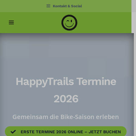
Zum
Kontakt & Social
Inhalt
springen
Menü
HappyTrails Termine
2026
Gemeinsam die Bike-Saison erleben
ERSTE TERMINE 2026 ONLINE – JETZT BUCHEN