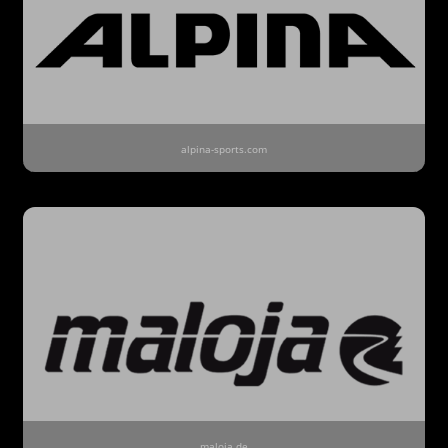
alpina-sports.com
maloja.de