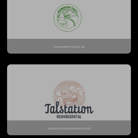
heumoederntrails.de
talstation-heumoederntal.de