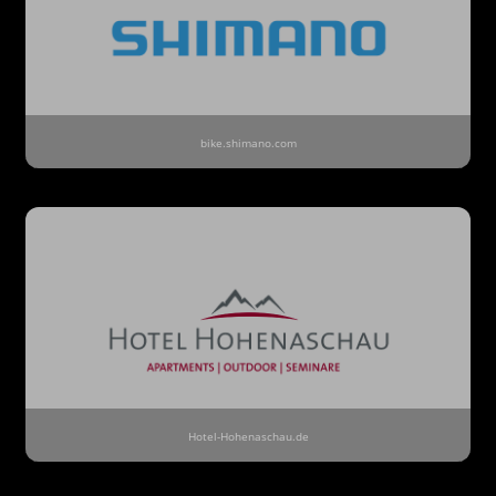
bike.shimano.com
Hotel-Hohenaschau.de