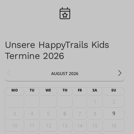
Unsere HappyTrails Kids
Termine 2026
AUGUST 2026
MO
TU
WE
TH
FR
SA
SU
1
2
9
3
4
5
6
7
8
10
11
12
13
14
15
16