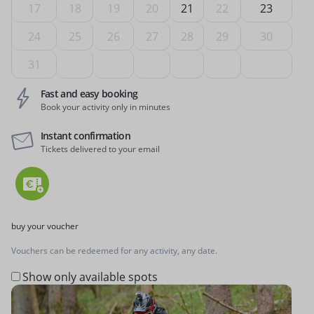
17
18
19
20
21
22
23
24
25
26
27
28
29
30
31
Fast and easy booking
Book your activity only in minutes
Instant confirmation
Tickets delivered to your email
buy your voucher
Vouchers can be redeemed for any activity, any date.
Show only available spots