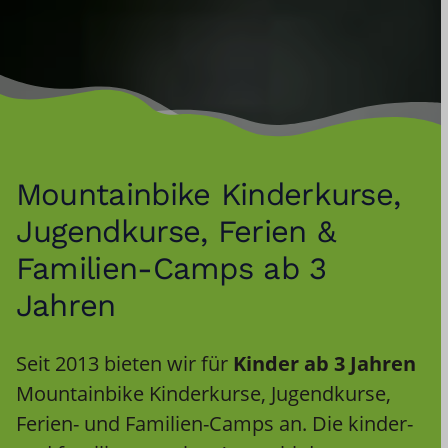
Mountainbike Kinderkurse,
Jugendkurse, Ferien &
Familien-Camps ab 3
Jahren
Seit 2013 bieten wir für
Kinder ab 3 Jahren
Mountainbike Kinderkurse, Jugendkurse,
Ferien- und Familien-Camps an. Die kinder-