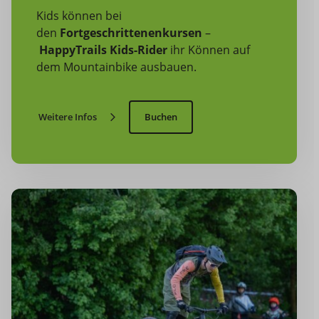
Kids können bei
den
Fortgeschrittenenkursen
–
HappyTrails Kids-Rider
ihr Können auf
dem Mountainbike ausbauen.
Weitere Infos
Buchen