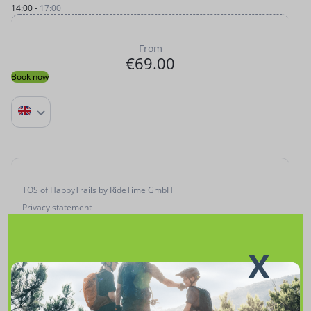
14:00
-
17:00
From
€69.00
Book now
TOS of HappyTrails by RideTime GmbH
Privacy statement
Legal notice of HappyTrails by RideTime GmbH and bookingkit
X
Schulungskonzept & Kidslevel erklärt