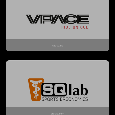
vpace.de
sq-lab.com